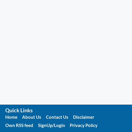
Quick Links
Home
About Us
Contact Us
Disclaimer
Own RSS feed
SignUp/Login
Privacy Policy