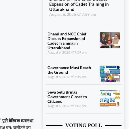
Expansion of Cadet Training in
Uttarakhand
August 6, 2026
7:59 pm
Dhami and NCC Chief
Discuss Expansion of
Cadet Training in
Uttarakhand
August 6, 2026
7:59 pm
Governance Must Reach
the Ground
August 6, 2026
7:19 pm
Seva Setu Brings
Government Closer to
Citizens
August 6, 2026
7:03 pm
ं,
पूरी वैश्विक व्यवस्था
VOTING POLL
क्ष पुनः घसीटने का