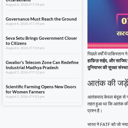
August 6, 2026
7:59 pm
Governance Must Reach the Ground
August 6, 2026
7:19 pm
Seva Setu Brings Government Closer
to Citizens
August 6, 2026
7:03 pm
पिछले वर्षों में पाकिस्
हाफ़िज़ सईद, और साजिद मीर
Gwalior’s Telecom Zone Can Redefine
दुनियाभर की सुरक्षा संस्थाए
Industrial Madhya Pradesh
August 5, 2026
9:12 pm
आतंक की जड़ें
Scientific Farming Opens New Doors
for Women Farmers
आतंकवाद केवल बंदूक से
August 5, 2026
9:03 pm
तहत हुआ था कि आतंक की फ
प्रश्न है।
भारत ने FATF को जो नया ड