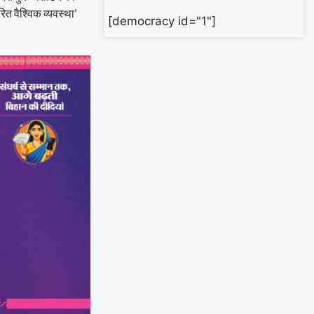
ित वैश्विक व्यवस्था’
[democracy id="1"]