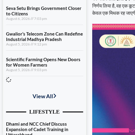
निर्णय लिया है, वह एक क
Seva Setu Brings Government Closer
केवल एक मिथक रह जाए
to Citizens
August 6, 2026
7:03 pm
Gwalior’s Telecom Zone Can Redefine
Industrial Madhya Pradesh
August 5, 2026
9:12 pm
Scientific Farming Opens New Doors
for Women Farmers
August 5, 2026
9:03 pm
View All
LIFESTYLE
Dhami and NCC Chief Discuss
Expansion of Cadet Training in
Uttarakhand