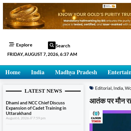
Explore
Search
FRIDAY, AUGUST 7, 2026, 6:37 AM
Home
India
Madhya Pradesh
Entertai
Editorial
,
India
,
Wo
LATEST NEWS
आतंक पर मौन रहना
Dhami and NCC Chief Discuss
Expansion of Cadet Training in
Uttarakhand
August 6, 2026
7:59 pm