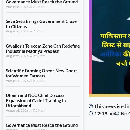
Governance Must Reach the Ground
August 6, 2026
7:19 pm
Seva Setu Brings Government Closer
to Citizens
August 6, 2026
7:03 pm
Gwalior’s Telecom Zone Can Redefine
Industrial Madhya Pradesh
August 5, 2026
9:12 pm
Scientific Farming Opens New Doors
for Women Farmers
August 5, 2026
9:03 pm
Dhami and NCC Chief Discuss
Expansion of Cadet Training in
Uttarakhand
This news is ed
August 6, 2026
7:59 pm
12:19 pm
No 
Governance Must Reach the Ground
August 6, 2026
7:19 pm