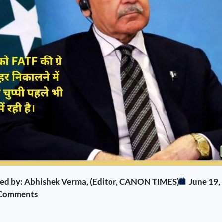
ited by: Abhishek Verma, (Editor, CANON TIMES)
June 19,
Comments