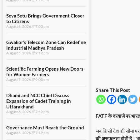
Seva Setu Brings Government Closer
to Citizens
August 6, 2026
7:03 pm
Gwalior’s Telecom Zone Can Redefine
Industrial Madhya Pradesh
August 5, 2026
9:12 pm
Scientific Farming Opens New Doors
for Women Farmers
August 5, 2026
9:03 pm
Share This Post
Dhami and NCC Chief Discuss
Expansion of Cadet Training in
Uttarakhand
August 6, 2026
7:59 pm
FATF के दरवाज़े पर भारत
Governance Must Reach the Ground
जब किसी देश की सीमा पर ख
August 6, 2026
7:19 pm
की असफलता होती है।
भा