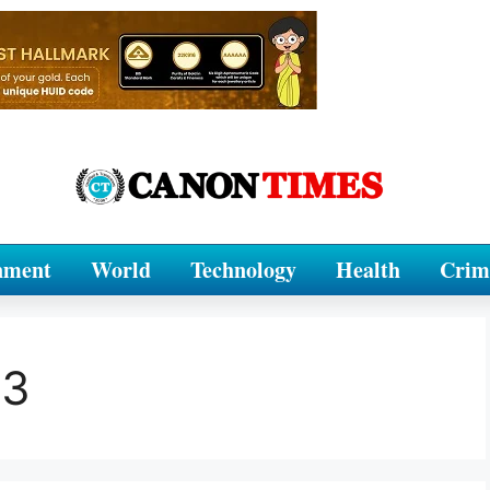
nment
World
Technology
Health
Crim
23