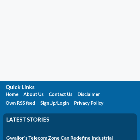
Quick Links
Home
About Us
Contact Us
Disclaimer
Own RSS feed
SignUp/Login
Privacy Policy
LATEST STORIES
Gwalior’s Telecom Zone Can Redefine Industrial