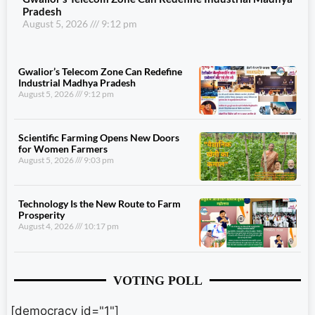
Pradesh
August 5, 2026
9:12 pm
Gwalior’s Telecom Zone Can Redefine
Industrial Madhya Pradesh
August 5, 2026
9:12 pm
Scientific Farming Opens New Doors
for Women Farmers
August 5, 2026
9:03 pm
Technology Is the New Route to Farm
Prosperity
August 4, 2026
10:17 pm
VOTING POLL
[democracy id="1"]