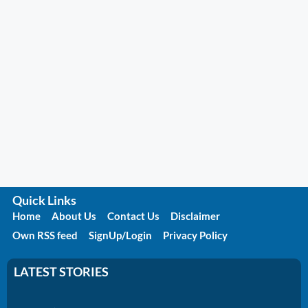
Quick Links
Home
About Us
Contact Us
Disclaimer
Own RSS feed
SignUp/Login
Privacy Policy
LATEST STORIES