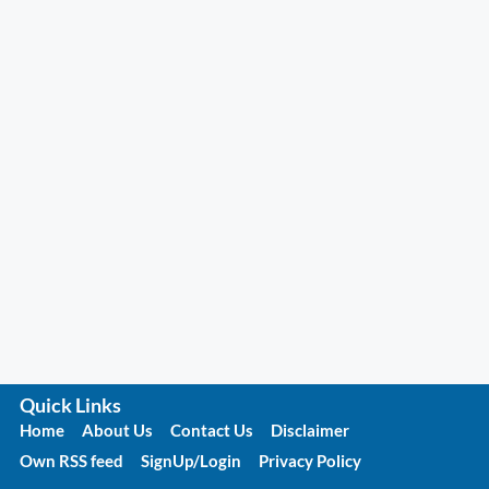
Quick Links
Home
About Us
Contact Us
Disclaimer
Own RSS feed
SignUp/Login
Privacy Policy