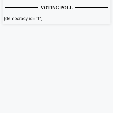
VOTING POLL
[democracy id="1"]