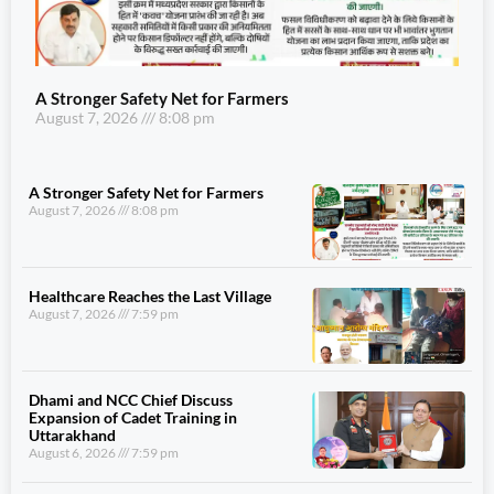
A Stronger Safety Net for Farmers
August 7, 2026
8:08 pm
A Stronger Safety Net for Farmers
August 7, 2026
8:08 pm
Healthcare Reaches the Last Village
August 7, 2026
7:59 pm
Dhami and NCC Chief Discuss
Expansion of Cadet Training in
Uttarakhand
August 6, 2026
7:59 pm