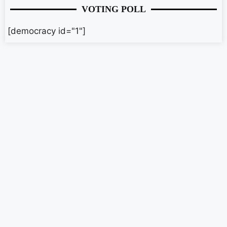
VOTING POLL
[democracy id="1"]