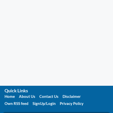
Quick Links
Home
About Us
Contact Us
Disclaimer
Own RSS feed
SignUp/Login
Privacy Policy