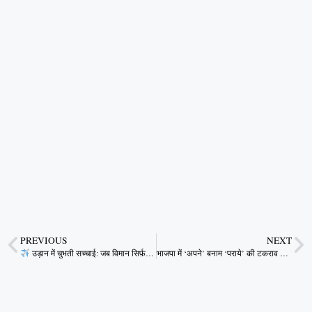
PREVIOUS
NEXT
उड़ान में चुभती सच्चाई: जब विमान सिर्फ़ तकनीक से नहीं, सोच से भी गिरते हैं
भाजपा में ‘अपने’ बनाम ‘पराये’ की टकराव – क्या नेतृत्व समाधान खोज पाएगा?