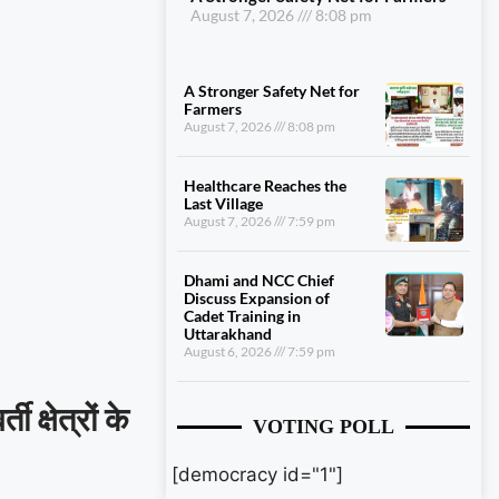
August 7, 2026
8:08 pm
A Stronger Safety Net for
Farmers
August 7, 2026
8:08 pm
Healthcare Reaches the
Last Village
August 7, 2026
7:59 pm
Dhami and NCC Chief
Discuss Expansion of
Cadet Training in
Uttarakhand
August 6, 2026
7:59 pm
 क्षेत्रों के
VOTING POLL
[democracy id="1"]