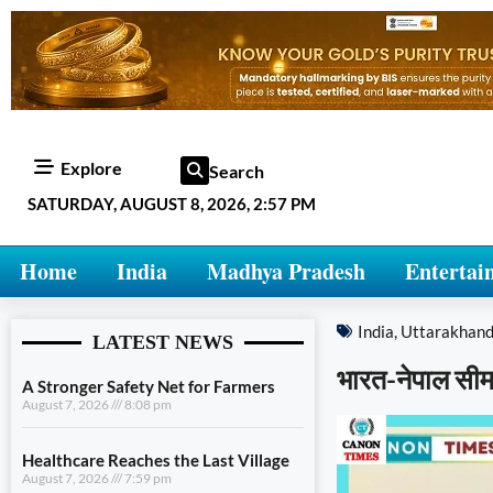
Explore
Search
SATURDAY, AUGUST 8, 2026, 2:57 PM
Home
India
Madhya Pradesh
Entertai
India
,
Uttarakhan
LATEST NEWS
भारत-नेपाल सीमा 
A Stronger Safety Net for Farmers
August 7, 2026
8:08 pm
Healthcare Reaches the Last Village
August 7, 2026
7:59 pm