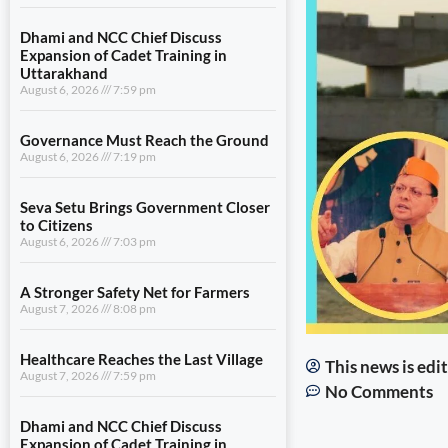
Dhami and NCC Chief Discuss
Expansion of Cadet Training in
Uttarakhand
August 6, 2026
7:59 pm
Governance Must Reach the Ground
August 6, 2026
7:19 pm
Seva Setu Brings Government Closer
to Citizens
August 6, 2026
7:03 pm
A Stronger Safety Net for Farmers
August 7, 2026
8:08 pm
Healthcare Reaches the Last Village
This news is ed
August 7, 2026
7:59 pm
No Comments
Dhami and NCC Chief Discuss
Expansion of Cadet Training in