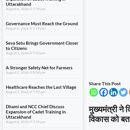
Uttarakhand
August 6, 2026
7:59 pm
Governance Must Reach the Ground
August 6, 2026
7:19 pm
Seva Setu Brings Government Closer
to Citizens
August 6, 2026
7:03 pm
A Stronger Safety Net for Farmers
August 7, 2026
8:08 pm
Share This Post
Healthcare Reaches the Last Village
August 7, 2026
7:59 pm
मुख्यमंत्री ने 
Dhami and NCC Chief Discuss
Expansion of Cadet Training in
विकास को बता
Uttarakhand
August 6, 2026
7:59 pm