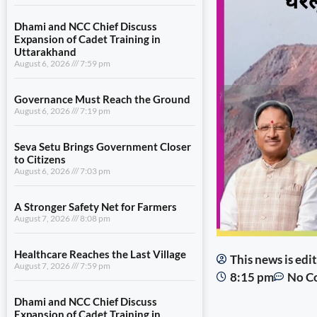
Dhami and NCC Chief Discuss
Expansion of Cadet Training in
Uttarakhand
August 6, 2026
7:59 pm
Governance Must Reach the Ground
August 6, 2026
7:19 pm
Seva Setu Brings Government Closer
to Citizens
August 6, 2026
7:03 pm
A Stronger Safety Net for Farmers
August 7, 2026
8:08 pm
Healthcare Reaches the Last Village
This news is ed
August 7, 2026
7:59 pm
8:15 pm
No C
Dhami and NCC Chief Discuss
Expansion of Cadet Training in