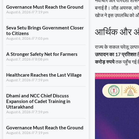
नवाचार और पारदर्शी शासन 
Governance Must Reach the Ground
बनाई है। लौह अयस्क, कोय
August 6, 2026
7:19 pm
खोज ने इस उपलब्धि को 
Seva Setu Brings Government Closer
आर्थिक और औद
to Citizens
August 6, 2026
7:03 pm
राज्य के सकल घरेलू उत्प
उत्पादन का 17 प्रतिशत
ह
A Stronger Safety Net for Farmers
August 7, 2026
8:08 pm
करोड़ रुपये
तक पहुँच गई ह
Healthcare Reaches the Last Village
August 7, 2026
7:59 pm
Dhami and NCC Chief Discuss
Expansion of Cadet Training in
Uttarakhand
August 6, 2026
7:59 pm
Governance Must Reach the Ground
August 6, 2026
7:19 pm