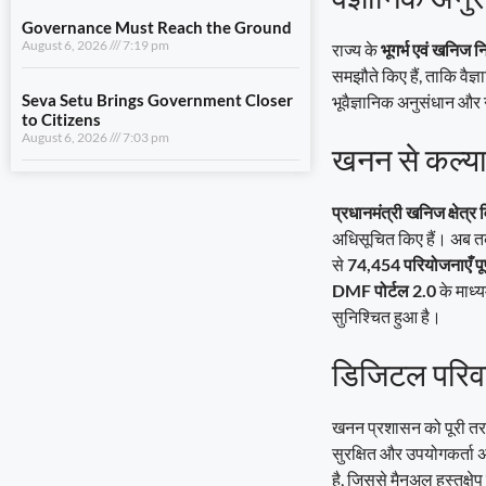
August 6, 2026
7:03 pm
राज्य के
भूगर्भ एवं खनिज 
समझौते किए हैं, ताकि वैज
View All
भूवैज्ञानिक अनुसंधान और नई
खनन से कल्य
LIFESTYLE
A Stronger Safety Net for Farmers
प्रधानमंत्री खनिज क्षेत्
August 7, 2026
8:08 pm
अधिसूचित किए हैं। अब त
से
74,454 परियोजनाएँ पूर
Healthcare Reaches the Last Village
DMF पोर्टल 2.0
के माध्य
August 7, 2026
7:59 pm
सुनिश्चित हुआ है।
Dhami and NCC Chief Discuss
डिजिटल परिव
Expansion of Cadet Training in
Uttarakhand
August 6, 2026
7:59 pm
खनन प्रशासन को पूरी तरह
सुरक्षित और उपयोगकर्ता 
Governance Must Reach the Ground
August 6, 2026
7:19 pm
है, जिससे मैनुअल हस्तक्षे