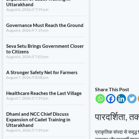
Uttarakhand
August 6, 2026
7:59 pm
Governance Must Reach the Ground
August 6, 2026
7:19 pm
Seva Setu Brings Government Closer
to Citizens
August 6, 2026
7:03 pm
A Stronger Safety Net for Farmers
August 7, 2026
8:08 pm
Share This Post
Healthcare Reaches the Last Village
August 7, 2026
7:59 pm
पारदर्शिता, 
Dhami and NCC Chief Discuss
Expansion of Cadet Training in
Uttarakhand
August 6, 2026
7:59 pm
प्राकृतिक संपदा से समृद्ध