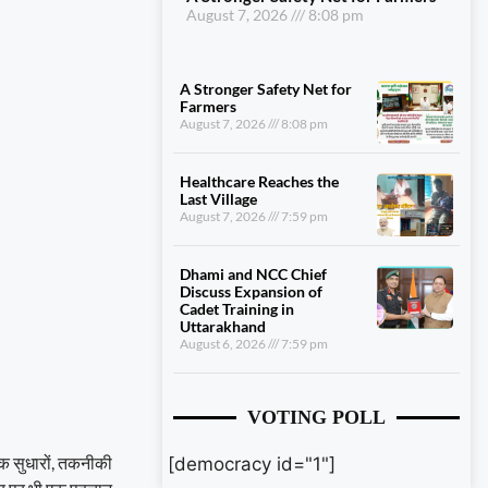
August 7, 2026
8:08 pm
A Stronger Safety Net for
Farmers
August 7, 2026
8:08 pm
Healthcare Reaches the
Last Village
August 7, 2026
7:59 pm
Dhami and NCC Chief
Discuss Expansion of
Cadet Training in
Uttarakhand
August 6, 2026
7:59 pm
VOTING POLL
्मक सुधारों, तकनीकी
[democracy id="1"]