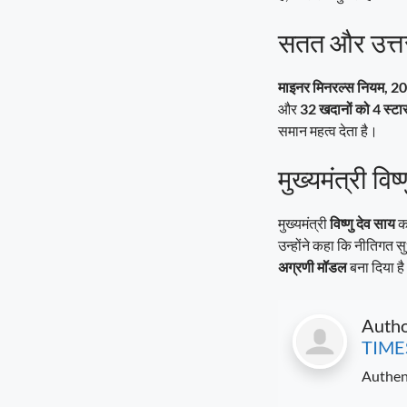
सतत और उत्त
Seva Setu Brings Government Closer
to Citizens
August 6, 2026
7:03 pm
माइनर मिनरल्स नियम, 2
और
32 खदानों को 4 स्टा
समान महत्व देता है।
मुख्यमंत्री विष्
मुख्यमंत्री
विष्णु देव साय
का
उन्होंने कहा कि नीतिगत स
अग्रणी मॉडल
बना दिया ह
Auth
TIME
Authen