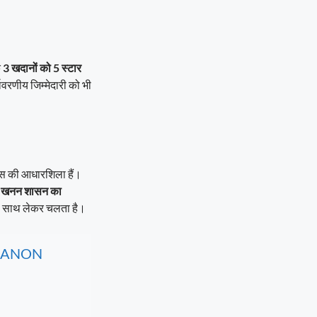
क
3 खदानों को 5 स्टार
यावरणीय जिम्मेदारी को भी
ास की आधारशिला हैं।
र
खनन शासन का
को साथ लेकर चलता है।
, CANON