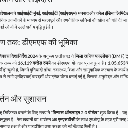
निदेशालय
ने
आईआईटी मुंबई, आईआईटी (आईएसएम) धनबाद
और
कोल इंडिया लिमिटे
्ञानिक तकनीकों के माध्यम से महत्वपूर्ण और रणनीतिक खनिजों की खोज को गति दी ज
 खोजों में उल्लेखनीय वृद्धि हुई है।
ाण तक: डीएमएफ की भूमिका
र विकास दिशानिर्देश 2024
के अनुरूप छत्तीसगढ़ ने
जिला खनिज फाउंडेशन (DMF) ट्
क राज्य को
16,119 करोड़ रुपये
का डीएमएफ योगदान प्राप्त हुआ है।
1,05,653 स
्ण
हो चुकी हैं, जिनमें बुनियादी ढाँचा, स्वास्थ्य, शिक्षा और सामुदायिक कल्याण के कार्य 
म से सभी प्रक्रियाएँ पारदर्शी और ट्रैक योग्य बनाई गई हैं, जिससे अनुमोदन और मॉनिटरि
र्तन और सुशासन
 डिजिटल बनाने के लिए राज्य ने
“मिनरल ऑनलाइन 2.0 पोर्टल”
शुरू किया है। यह प
अनुकूल है। रेत खदानों का आबंटन अब
एमएसटीसी
के साथ एमओयू के तहत पूरी तरह
प समाप्त हुआ है और पारदर्शिता तथा सुरक्षा को नई ऊँचाई मिली है।