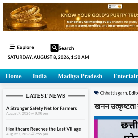
Explore
Search
SATURDAY, AUGUST 8, 2026, 1:30 AM
Home
India
Madhya Pradesh
Entertai
Chhattisgarh
,
Edit
LATEST NEWS
खनन उत्कृष्टता म
A Stronger Safety Net for Farmers
August 7, 2026
8:08 pm
Healthcare Reaches the Last Village
August 7, 2026
7:59 pm