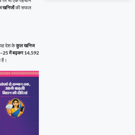
्तर पर भी एक पहचान
लभ खनिजों
की सफल
 यह देश के
कुल खनिज
25 में बढ़कर 14,592
ण है।