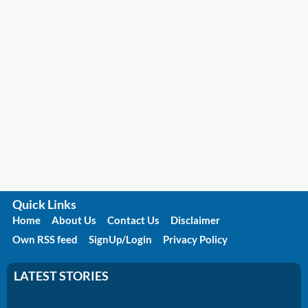
Quick Links
Home
About Us
Contact Us
Disclaimer
Own RSS feed
SignUp/Login
Privacy Policy
LATEST STORIES