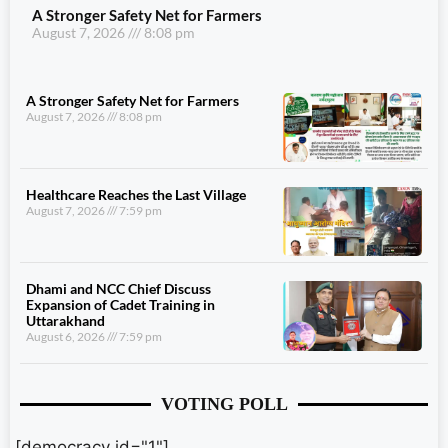
A Stronger Safety Net for Farmers
August 7, 2026
8:08 pm
A Stronger Safety Net for Farmers
August 7, 2026
8:08 pm
Healthcare Reaches the Last Village
August 7, 2026
7:59 pm
Dhami and NCC Chief Discuss
Expansion of Cadet Training in
Uttarakhand
August 6, 2026
7:59 pm
VOTING POLL
[democracy id="1"]