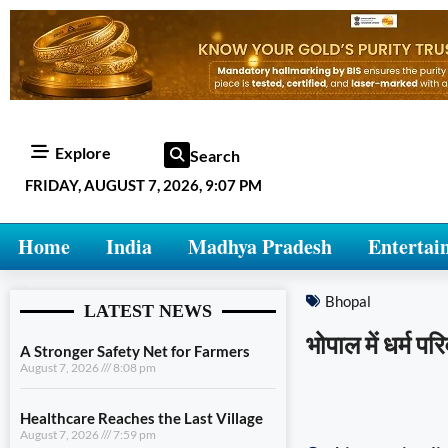
Explore
Search
FRIDAY, AUGUST 7, 2026, 9:07 PM
Home
India
Madhya Pradesh
Entertai
Bhopal
LATEST NEWS
भोपाल में धर्म पर
A Stronger Safety Net for Farmers
August 7, 2026
8:08 pm
Healthcare Reaches the Last Village
August 7, 2026
7:59 pm