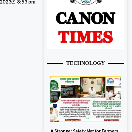
 2023
8:53 pm
TECHNOLOGY
A Stronger Safety Net for Farmers