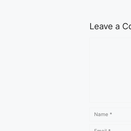
Seva Setu Brings Government Closer
to Citizens
August 6, 2026
7:03 pm
Leave a 