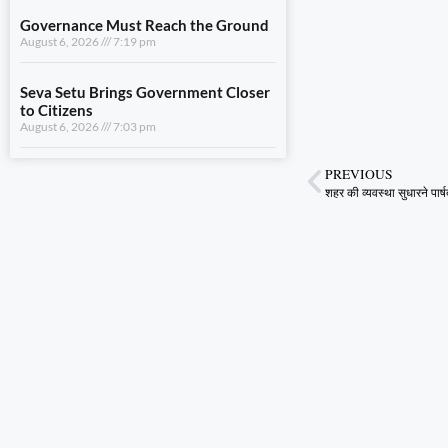
August 6, 2026
7:03 pm
View All
LIFESTYLE
PREVIOUS
A Stronger Safety Net for Farmers
शहर की व्यवस्था सुधारने पार्षद
August 7, 2026
8:08 pm
Healthcare Reaches the Last Village
August 7, 2026
7:59 pm
Dhami and NCC Chief Discuss
Expansion of Cadet Training in
Uttarakhand
August 6, 2026
7:59 pm
Governance Must Reach the Ground
August 6, 2026
7:19 pm