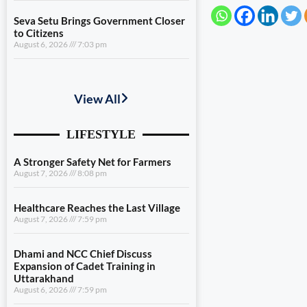
Seva Setu Brings Government Closer
to Citizens
August 6, 2026
7:03 pm
A Stronger Safety Net for Farmers
August 7, 2026
8:08 pm
Healthcare Reaches the Last Village
August 7, 2026
7:59 pm
Dhami and NCC Chief Discuss
Expansion of Cadet Training in
Uttarakhand
August 6, 2026
7:59 pm
Governance Must Reach the Ground
August 6, 2026
7:19 pm
Seva Setu Brings Government Closer
to Citizens