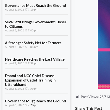
Governance Must Reach the Ground
August 6, 2026
7:19 pm
Seva Setu Brings Government Closer
to Citizens
August 6, 2026
7:03 pm
A Stronger Safety Net for Farmers
August 7, 2026
8:08 pm
Healthcare Reaches the Last Village
August 7, 2026
7:59 pm
Dhami and NCC Chief Discuss
Expansion of Cadet Training in
Uttarakhand
August 6, 2026
7:59 pm
Post Views:
93,713
Governance Must Reach the Ground
August 6, 2026
7:19 pm
Share This Post