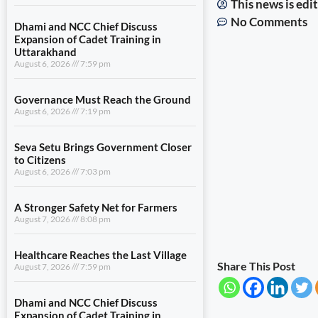
This news is ed
No Comments
Dhami and NCC Chief Discuss
Expansion of Cadet Training in
Uttarakhand
August 6, 2026
7:59 pm
Governance Must Reach the Ground
August 6, 2026
7:19 pm
Seva Setu Brings Government Closer
to Citizens
August 6, 2026
7:03 pm
A Stronger Safety Net for Farmers
August 7, 2026
8:08 pm
Healthcare Reaches the Last Village
Share This Post
August 7, 2026
7:59 pm
Dhami and NCC Chief Discuss
Expansion of Cadet Training in