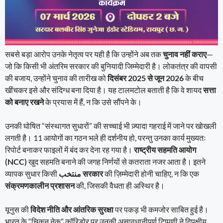
सबसे बड़ा आरोप उनके नेतृत्व पर यही है कि उन्होंने अब तक
चुनाव नहीं कराए
—
जो कि किसी भी अंतरिम सरकार की बुनियादी जिम्मेदारी है। लोकतंत्र की वापसी
की बजाय, उन्होंने चुनाव की तारीख को
दिसंबर 2025 से जून 2026
के बीच
खींचकर इसे और संदिग्ध बना दिया है। यह टालमटोल बताती है कि वे शायद
सत्ता
को बनाए रखने
के प्रयास में हैं, न कि उसे सौंपने के।
उनकी घोषित “संस्थागत सुधारों” की सच्चाई भी ज़्यादा गहराई में जाने पर खोखली
लगती है। 11 आयोगों का गठन भले ही दर्शनीय हो, परन्तु उनका कार्य मुख्यतः
रिपोर्ट बनाकर फाइलों में बंद कर देना रह गया है।
राष्ट्रीय सहमति आयोग
(NCC)
खुद सहमति बनाने की जगह निर्णयों से कतराता नजर आता है। इतने
व्यापक सुधार किसी
منتخب सरकार
की ज़िम्मेदारी होनी चाहिए, न कि एक
संक्रमणकालीन प्रशासन
की, जिसकी वैधता ही अस्थिर है।
यूनुस की
विदेश नीति और आंतरिक सुरक्षा
पर पकड़ भी कमजोर साबित हुई है।
भारत के “चिकन नेक” कॉरिडोर पर उनकी असावधानीपूर्ण टिप्पणी ने द्विपक्षीय