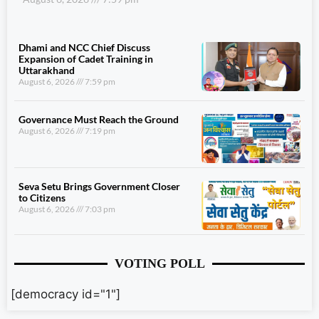
Dhami and NCC Chief Discuss
Expansion of Cadet Training in
Uttarakhand
August 6, 2026
7:59 pm
Governance Must Reach the Ground
August 6, 2026
7:19 pm
Seva Setu Brings Government Closer
to Citizens
August 6, 2026
7:03 pm
VOTING POLL
[democracy id="1"]