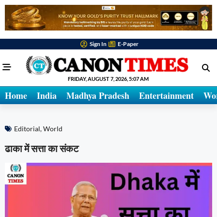
Sign In
E-Paper
FRIDAY, AUGUST 7, 2026, 5:07 AM
Home
India
Madhya Pradesh
Entertainment
Wo
Editorial
,
World
ढाका में सत्ता का संकट