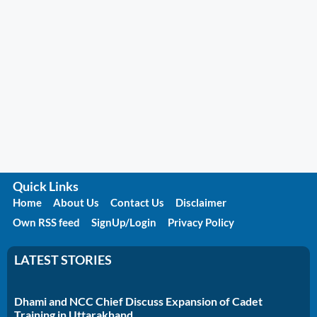
Quick Links
Home
About Us
Contact Us
Disclaimer
Own RSS feed
SignUp/Login
Privacy Policy
LATEST STORIES
Dhami and NCC Chief Discuss Expansion of Cadet
Training in Uttarakhand