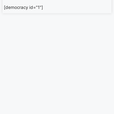
[democracy id="1"]