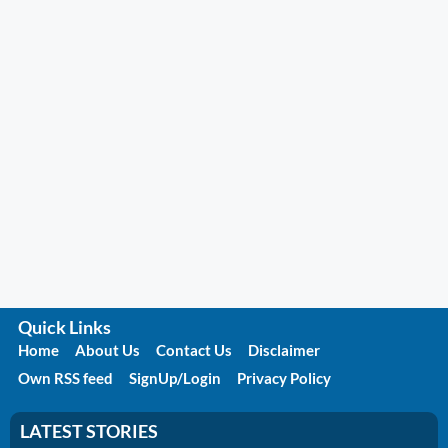
Quick Links
Home
About Us
Contact Us
Disclaimer
Own RSS feed
SignUp/Login
Privacy Policy
LATEST STORIES