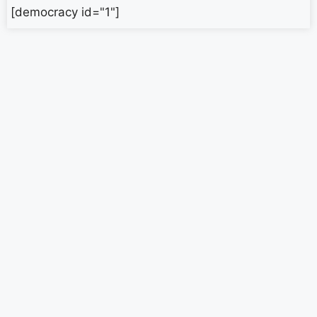
[democracy id="1"]