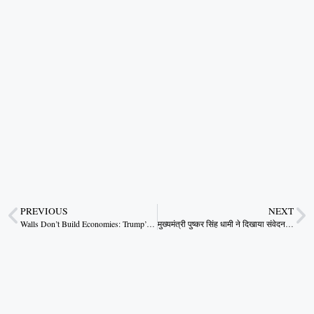
PREVIOUS
NEXT
Walls Don’t Build Economies: Trump’s Trade Tantrum
मुख्यमंत्री पुष्कर सिंह धामी ने दिखाया संवेदनशील नेतृत्व का उदाहरण, टिहरी से आए नागरिक से सड़क पर ही की मुलाकात