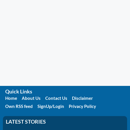
Quick Links
Home
About Us
Contact Us
Disclaimer
Own RSS feed
SignUp/Login
Privacy Policy
LATEST STORIES