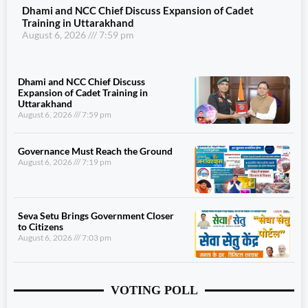
Dhami and NCC Chief Discuss Expansion of Cadet
Training in Uttarakhand
August 6, 2026
7:59 pm
Dhami and NCC Chief Discuss
Expansion of Cadet Training in
Uttarakhand
August 6, 2026
7:59 pm
Governance Must Reach the Ground
August 6, 2026
7:19 pm
Seva Setu Brings Government Closer
to Citizens
August 6, 2026
7:03 pm
VOTING POLL