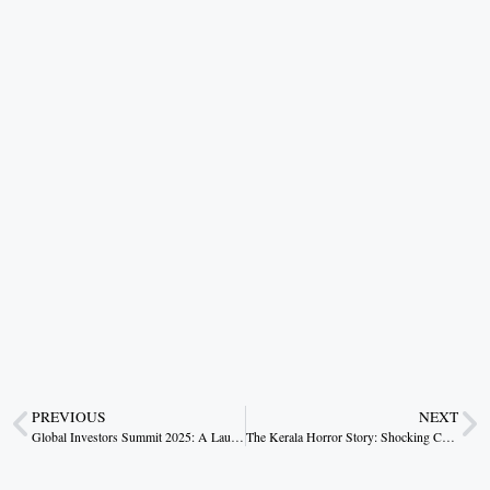
PREVIOUS
NEXT
Global Investors Summit 2025: A Launchpad for Madhya Pradesh’s Startups
The Kerala Horror Story: Shocking Cases of Ragging and Bullying Expose Moral Decay