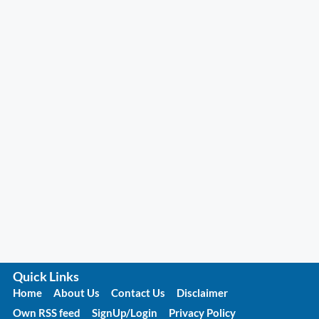
Quick Links
Home
About Us
Contact Us
Disclaimer
Own RSS feed
SignUp/Login
Privacy Policy