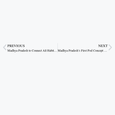
PREVIOUS
NEXT
Madhya Pradesh to Connect All Habitations with Roads in Three Years: CM Dr. Yadav
Madhya Pradesh’s First Pod Concept Retiring Room Inaugurated at Bhopal Railway Station