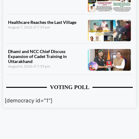
Healthcare Reaches the Last Village
August 7, 2026
7:59 pm
Dhami and NCC Chief Discuss
Expansion of Cadet Training in
Uttarakhand
August 6, 2026
7:59 pm
VOTING POLL
[democracy id="1"]