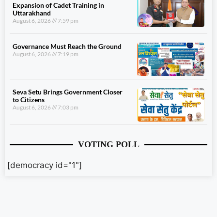
Expansion of Cadet Training in
Uttarakhand
August 6, 2026
7:59 pm
Governance Must Reach the Ground
August 6, 2026
7:19 pm
Seva Setu Brings Government Closer
to Citizens
August 6, 2026
7:03 pm
VOTING POLL
[democracy id="1"]