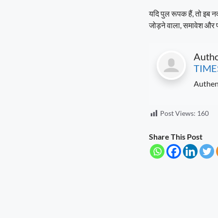
Scientific Farming Opens New Doors
for Women Farmers
यदि पुल रूपक हैं, तो इब न
August 5, 2026
9:03 pm
जोड़ने वाला, समावेश और 
Technology Is the New Route to Farm
Prosperity
Auth
August 4, 2026
10:17 pm
TIME
Authen
Haridwar Sees Grand Welcome for
Kanwariyas as Dhami Blends
Devotion, Service and Culture
August 4, 2026
10:06 pm
Post Views:
160
Service Setu Bridges the Gap
Share This Post
August 4, 2026
9:56 pm