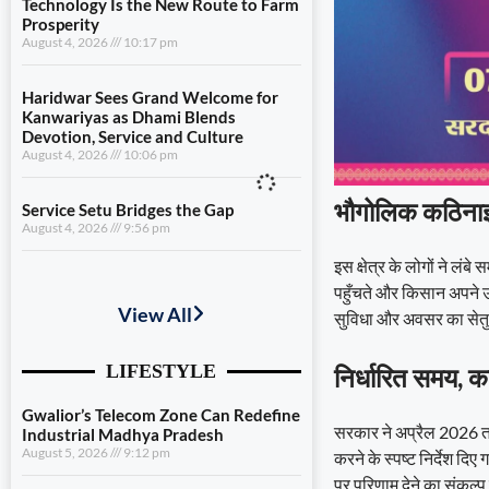
Technology Is the New Route to Farm
Prosperity
August 4, 2026
10:17 pm
Haridwar Sees Grand Welcome for
Kanwariyas as Dhami Blends
Devotion, Service and Culture
August 4, 2026
10:06 pm
भौगोलिक कठिनाइ
Service Setu Bridges the Gap
August 4, 2026
9:56 pm
इस क्षेत्र के लोगों ने लं
Gwalior’s Telecom Zone Can Redefine
पहुँचते और किसान अपने उत
Industrial Madhya Pradesh
सुविधा और अवसर का सेतु
August 5, 2026
9:12 pm
निर्धारित समय, क
Scientific Farming Opens New Doors
for Women Farmers
August 5, 2026
9:03 pm
सरकार ने अप्रैल 2026 तक
करने के स्पष्ट निर्देश द
Technology Is the New Route to Farm
पर परिणाम देने का संकल्प
Prosperity