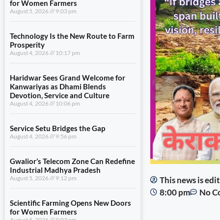
for Women Farmers
August 5, 2026
9:03 pm
Technology Is the New Route to Farm
Prosperity
August 4, 2026
10:17 pm
Haridwar Sees Grand Welcome for
Kanwariyas as Dhami Blends
Devotion, Service and Culture
August 4, 2026
10:06 pm
Service Setu Bridges the Gap
August 4, 2026
9:56 pm
Gwalior’s Telecom Zone Can Redefine
Industrial Madhya Pradesh
August 5, 2026
9:12 pm
This news is ed
8:00 pm
No C
Scientific Farming Opens New Doors
for Women Farmers
August 5, 2026
9:03 pm