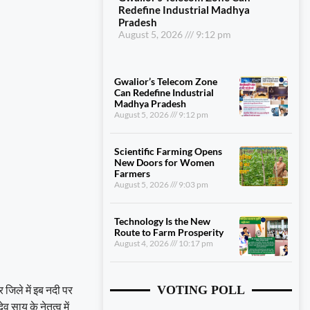
Redefine Industrial Madhya
Pradesh
August 5, 2026
9:12 pm
Gwalior’s Telecom Zone
Can Redefine Industrial
Madhya Pradesh
August 5, 2026
9:12 pm
Scientific Farming Opens
New Doors for Women
Farmers
August 5, 2026
9:03 pm
Technology Is the New
Route to Farm Prosperity
August 4, 2026
10:17 pm
जिले में इब नदी पर
VOTING POLL
 साय के नेतृत्व में