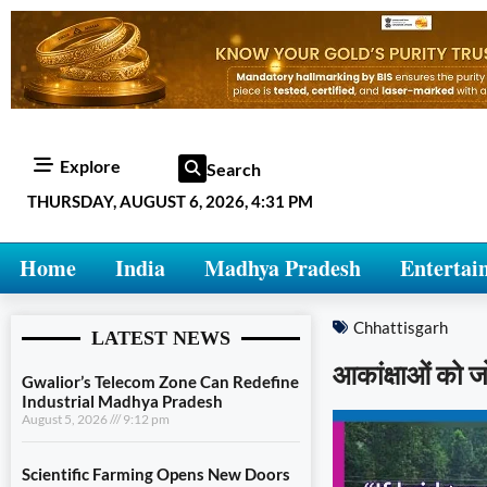
Explore
Search
THURSDAY, AUGUST 6, 2026, 4:31 PM
Home
India
Madhya Pradesh
Entertai
Chhattisgarh
LATEST NEWS
आकांक्षाओं को ज
Gwalior’s Telecom Zone Can Redefine
Industrial Madhya Pradesh
August 5, 2026
9:12 pm
Scientific Farming Opens New Doors