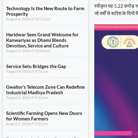
स्वीकृत यह 5.22 करोड़ रुप
Technology Is the New Route to Farm
जो वर्षों से बारिश के दिनो
Prosperity
August 4, 2026
10:17 pm
Haridwar Sees Grand Welcome for
Kanwariyas as Dhami Blends
Devotion, Service and Culture
August 4, 2026
10:06 pm
Service Setu Bridges the Gap
August 4, 2026
9:56 pm
Gwalior’s Telecom Zone Can Redefine
Industrial Madhya Pradesh
August 5, 2026
9:12 pm
Scientific Farming Opens New Doors
for Women Farmers
August 5, 2026
9:03 pm