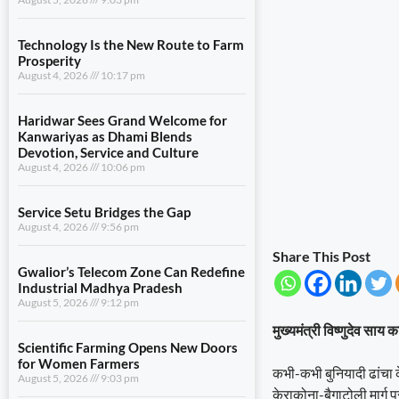
Technology Is the New Route to Farm
Prosperity
August 4, 2026
10:17 pm
Haridwar Sees Grand Welcome for
Kanwariyas as Dhami Blends
Devotion, Service and Culture
August 4, 2026
10:06 pm
Service Setu Bridges the Gap
August 4, 2026
9:56 pm
Share This Post
Gwalior’s Telecom Zone Can Redefine
Industrial Madhya Pradesh
August 5, 2026
9:12 pm
मुख्यमंत्री विष्णुदेव साय
Scientific Farming Opens New Doors
for Women Farmers
कभी-कभी बुनियादी ढांचा 
August 5, 2026
9:03 pm
केराकोना-बैगाटोली मार्ग पर