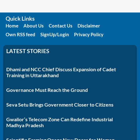
Quick Links
Home
About Us
Contact Us
Disclaimer
Own RSS feed
SignUp/Login
Privacy Policy
LATEST STORIES
Dhami and NCC Chief Discuss Expansion of Cadet
Training in Uttarakhand
Governance Must Reach the Ground
Seva Setu Brings Government Closer to Citizens
Gwalior’s Telecom Zone Can Redefine Industrial
Madhya Pradesh
Scientific Farming Opens New Doors for Women