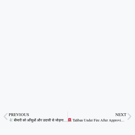
PREVIOUS
NEXT
बीमारी को आँसुओं और उदासी से जोड़ना अब छोड़ने का समय है
Taliban Under Fire After Approving Marriage Between 45-Year-Old Man and 6-Year-Old Girl