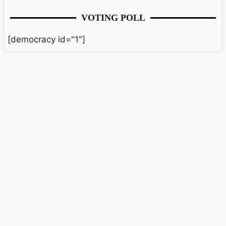
VOTING POLL
[democracy id="1"]