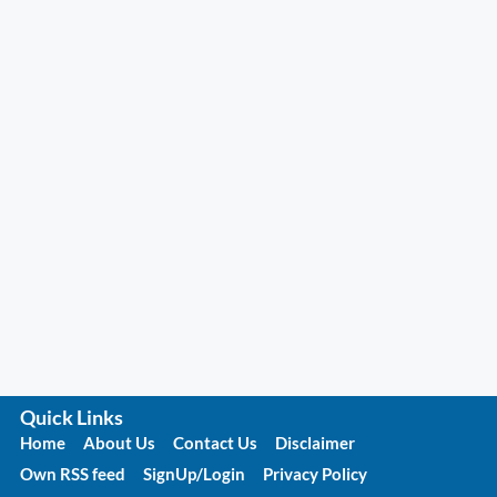
Quick Links
Home
About Us
Contact Us
Disclaimer
Own RSS feed
SignUp/Login
Privacy Policy