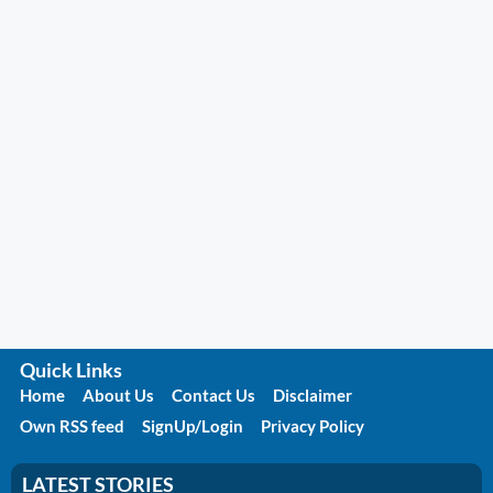
Quick Links
Home
About Us
Contact Us
Disclaimer
Own RSS feed
SignUp/Login
Privacy Policy
LATEST STORIES