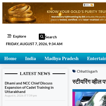
Explore
Search
FRIDAY, AUGUST 7, 2026, 9:34 AM
Home
India
Madhya Pradesh
Entertai
Chhattisgarh
LATEST NEWS
स्टीयरिंग व्हील 
Dhami and NCC Chief Discuss
Expansion of Cadet Training in
Uttarakhand
August 6, 2026
7:59 pm