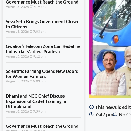
Governance Must Reach the Ground
August 6, 2026
7:19 pm
Seva Setu Brings Government Closer
to Citizens
August 6, 2026
7:03 pm
Gwalior’s Telecom Zone Can Redefine
Industrial Madhya Pradesh
August 5, 2026
9:12 pm
Scientific Farming Opens New Doors
for Women Farmers
August 5, 2026
9:03 pm
Dhami and NCC Chief Discuss
Expansion of Cadet Training in
Uttarakhand
This news is ed
August 6, 2026
7:59 pm
7:47 pm
No C
Governance Must Reach the Ground
August 6, 2026
7:19 pm