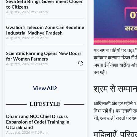
Seva Setu Brings Government Closer
to Citizens
August 6, 2026
7:03 pm
Gwalior’s Telecom Zone Can Redefine
Industrial Madhya Pradesh
August 5, 2026
9:12 pm
यह सपना पहियों पर चढ़ा
“
Scientific Farming Opens New Doors
कर्मकार कल्याण मंडल में 
for Women Farmers
August 5, 2026
9:03 pm
अपना ई-रिक्शा खरीदा और 
बन गईं।
Dhami and NCC Chief Discuss
Expansion of Cadet Training in
श्रम से सम्म
Uttarakhand
August 6, 2026
7:59 pm
आदिलक्ष्मी अब हर महीने 1
निभा रही हैं। पर उनकी सब
Governance Must Reach the Ground
August 6, 2026
7:19 pm
थी, अब उन्हीं रास्तों पर 
Seva Setu Brings Government Closer
महिलाएँ, परि
to Citizens