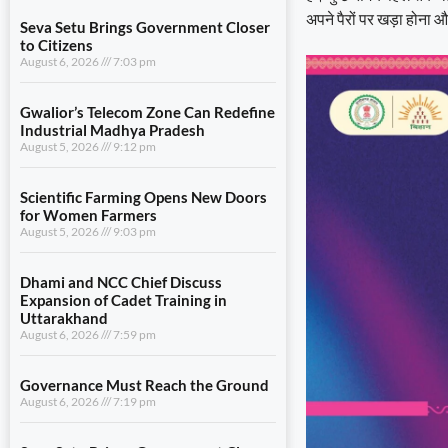
अपने पैरों पर खड़ा होना 
Seva Setu Brings Government Closer
to Citizens
August 6, 2026
7:03 pm
Gwalior’s Telecom Zone Can Redefine
Industrial Madhya Pradesh
August 5, 2026
9:12 pm
Scientific Farming Opens New Doors
for Women Farmers
August 5, 2026
9:03 pm
Dhami and NCC Chief Discuss
Expansion of Cadet Training in
Uttarakhand
August 6, 2026
7:59 pm
Governance Must Reach the Ground
August 6, 2026
7:19 pm