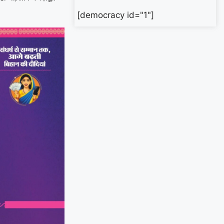
[democracy id="1"]