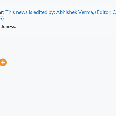
or:
This news is edited by: Abhishek Verma, (Editor
S)
tic news.