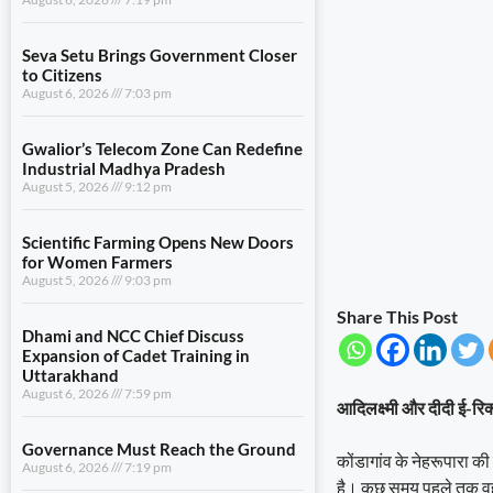
Seva Setu Brings Government Closer
to Citizens
August 6, 2026
7:03 pm
Gwalior’s Telecom Zone Can Redefine
Industrial Madhya Pradesh
August 5, 2026
9:12 pm
Scientific Farming Opens New Doors
for Women Farmers
August 5, 2026
9:03 pm
Share This Post
Dhami and NCC Chief Discuss
Expansion of Cadet Training in
Uttarakhand
August 6, 2026
7:59 pm
आदिलक्ष्मी और दीदी ई-रि
Governance Must Reach the Ground
कोंडागांव के नेहरूपारा की
August 6, 2026
7:19 pm
है। कुछ समय पहले तक वह 