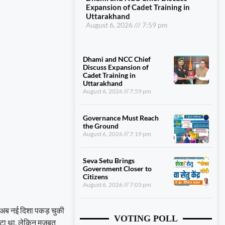
Expansion of Cadet Training in
Uttarakhand
August 6, 2026
7:59 pm
Dhami and NCC Chief
Discuss Expansion of
Cadet Training in
Uttarakhand
August 6, 2026
7:59 pm
Governance Must Reach
the Ground
August 6, 2026
7:19 pm
Seva Setu Brings
Government Closer to
Citizens
August 6, 2026
7:03 pm
गी अब नई दिशा पकड़ चुकी
VOTING POLL
ा था, लेकिन मज़बूत