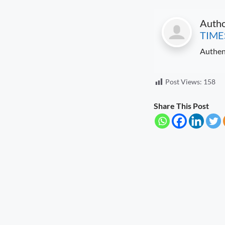
Governance Must Reach the Ground
August 6, 2026
7:19 pm
Auth
TIME
Seva Setu Brings Government Closer
to Citizens
Authen
August 6, 2026
7:03 pm
Post Views:
158
Gwalior’s Telecom Zone Can Redefine
Industrial Madhya Pradesh
August 5, 2026
9:12 pm
Share This Post
Scientific Farming Opens New Doors
for Women Farmers
August 5, 2026
9:03 pm