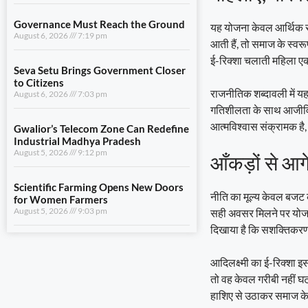
August 6, 2026
7:03 pm
यह योजना केवल आर्थिक सह
आती हैं, तो समाज के स्वरूप
Gwalior’s Telecom Zone Can Redefine
Industrial Madhya Pradesh
ई-रिक्शा चलाती महिला एक
August 5, 2026
9:12 pm
राजनीतिक शब्दावली में 
Scientific Farming Opens New Doors
गतिशीलता के साथ आजीविका
for Women Farmers
आत्मविश्वास संक्रामक है, 
August 5, 2026
9:03 pm
आँकड़ों से आग
View All
नीति का मूल्य केवल बजट की 
सही अवसर मिलने पर योज
LIFESTYLE
दिखाया है कि सशक्तिकरण द
Dhami and NCC Chief Discuss
Expansion of Cadet Training in
आदिलक्ष्मी का ई-रिक्शा इ
Uttarakhand
तो वह केवल गरीबी नहीं घट
August 6, 2026
7:59 pm
हाशिए से उठाकर समाज के के