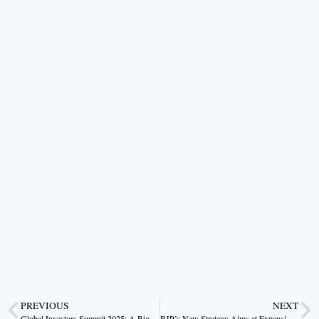
PREVIOUS
NEXT
Global Investors Summit 2025: A Big Opportunity for Small Businesses – CM Dr. Mohan Yadav
BJP’s New Strategy Aims at Expansion Without Regional Dominance