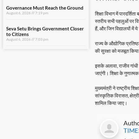
August 6, 2026
7:03 pm
शिक्षा विभाग में पारदर्शि
स्तरीय सभी पहलुओं पर विचा
View All
हैं, और जिन विद्यालयों में
LIFESTYLE
राज्य के औद्योगिक प्रतिष्ठ
की सुरक्षा को मजबूत किया 
A Stronger Safety Net for Farmers
August 7, 2026
8:08 pm
इसके अलावा, राजीव गांधी नव
जाएंगी। शिक्षा के गुणात्
Healthcare Reaches the Last Village
August 7, 2026
7:59 pm
मुख्यमंत्री ने राष्ट्रीय शि
सांस्कृतिक विरासत, क्षे
Dhami and NCC Chief Discuss
Expansion of Cadet Training in
शामिल किया जाए।
Uttarakhand
August 6, 2026
7:59 pm
Auth
Governance Must Reach the Ground
TIME
August 6, 2026
7:19 pm