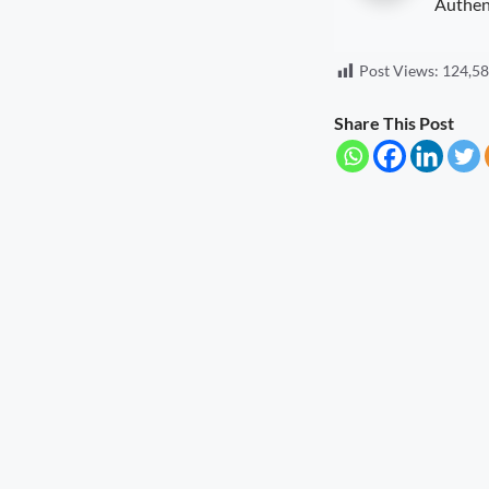
Authen
Seva Setu Brings Government Closer
to Citizens
Post Views:
124,5
August 6, 2026
7:03 pm
Share This Post