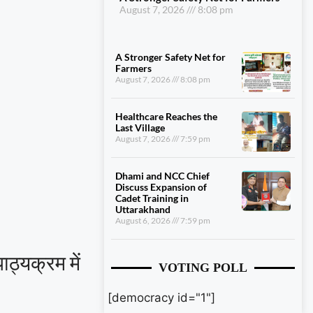
August 7, 2026
8:08 pm
A Stronger Safety Net for
Farmers
August 7, 2026
8:08 pm
Healthcare Reaches the
Last Village
August 7, 2026
7:59 pm
Dhami and NCC Chief
Discuss Expansion of
Cadet Training in
Uttarakhand
August 6, 2026
7:59 pm
पाठ्यक्रम में
VOTING POLL
[democracy id="1"]