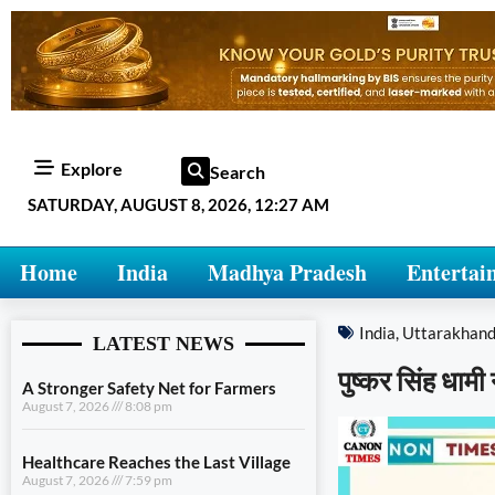
Explore
Search
SATURDAY, AUGUST 8, 2026, 12:27 AM
Home
India
Madhya Pradesh
Entertai
India
,
Uttarakhan
LATEST NEWS
पुष्कर सिंह धामी 
A Stronger Safety Net for Farmers
August 7, 2026
8:08 pm
Healthcare Reaches the Last Village
August 7, 2026
7:59 pm