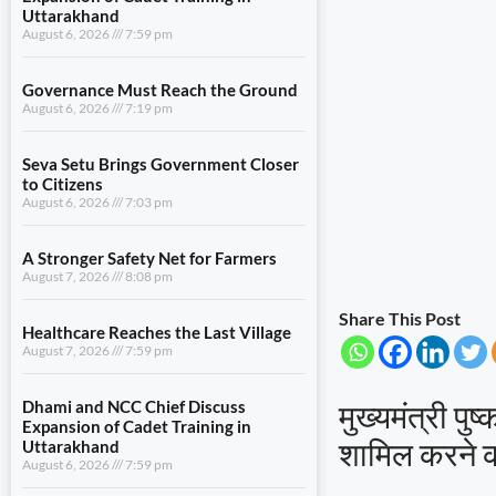
Uttarakhand
August 6, 2026
7:59 pm
Governance Must Reach the Ground
August 6, 2026
7:19 pm
Seva Setu Brings Government Closer
to Citizens
August 6, 2026
7:03 pm
A Stronger Safety Net for Farmers
August 7, 2026
8:08 pm
Share This Post
Healthcare Reaches the Last Village
August 7, 2026
7:59 pm
मुख्यमंत्री पुष
Dhami and NCC Chief Discuss
Expansion of Cadet Training in
शामिल करने का
Uttarakhand
August 6, 2026
7:59 pm