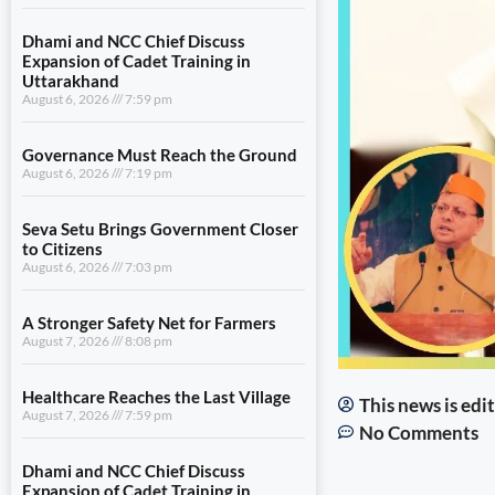
Dhami and NCC Chief Discuss
Expansion of Cadet Training in
Uttarakhand
August 6, 2026
7:59 pm
Governance Must Reach the Ground
August 6, 2026
7:19 pm
Seva Setu Brings Government Closer
to Citizens
August 6, 2026
7:03 pm
A Stronger Safety Net for Farmers
August 7, 2026
8:08 pm
Healthcare Reaches the Last Village
This news is ed
August 7, 2026
7:59 pm
No Comments
Dhami and NCC Chief Discuss
Expansion of Cadet Training in