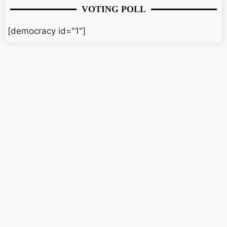
VOTING POLL
[democracy id="1"]